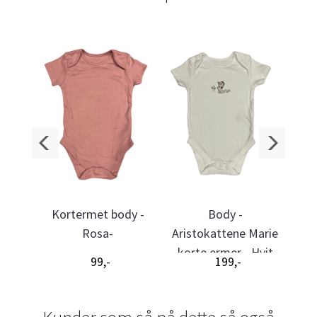
korte
Kortermet body -
Body -
Bod
a
Rosa-
Aristokattene Marie
korte ermer - Hvit
99,-
199,-