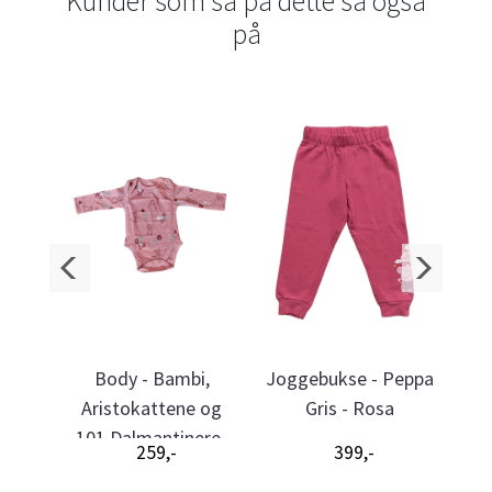
Kunder som så på dette så også
på
t -
Body - Bambi,
Joggebukse - Peppa
Py
Aristokattene og
Gris - Rosa
Lit
101 Dalmantinere-
259,-
399,-
Rosa