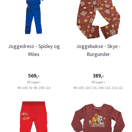
Joggedress - Spidey og
Joggebukse - Skye -
Miles
Burgunder
569,-
389,-
På lager i
På lager i
98-104, 92-98, 104-110
98-104, 110-116, 104-110, 116-122