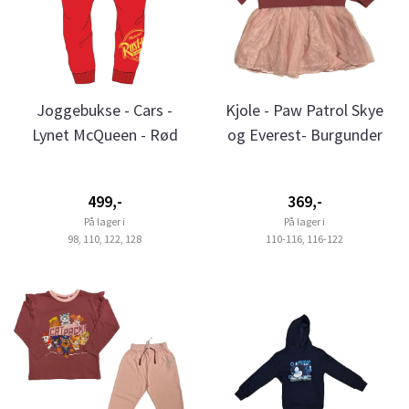
Joggebukse - Cars -
Kjole - Paw Patrol Skye
Lynet McQueen - Rød
og Everest- Burgunder
499,-
369,-
På lager i
På lager i
98, 110, 122, 128
110-116, 116-122