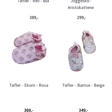
nie
Tøfler - Rev - Blå
Joggesko-
My
Aristokattene
389,-
299,-
Tøfler - Ekorn - Rosa
Tøfler - Bamse - Beige
369,-
349,-