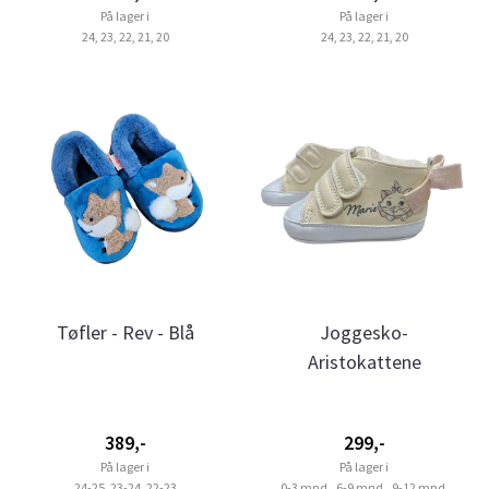
På lager i
På lager i
24, 23, 22, 21, 20
24, 23, 22, 21, 20
Tøfler - Rev - Blå
Joggesko-
Aristokattene
389,-
299,-
På lager i
På lager i
24-25, 23-24, 22-23
0-3 mnd., 6-9 mnd., 9-12 mnd.