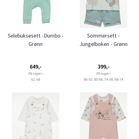
Selebuksesett -Dumbo -
Sommersett -
Grønn
Jungelboken - Grønn
649,-
399,-
På lager i
På lager i
62, 68
86-92, 80-86, 74-80, 68-74