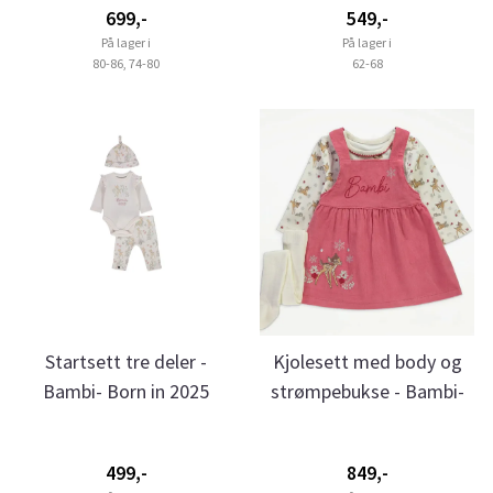
699,-
549,-
På lager i
På lager i
80-86, 74-80
62-68
Startsett tre deler -
Kjolesett med body og
Bambi- Born in 2025
strømpebukse - Bambi-
Rosa
499,-
849,-