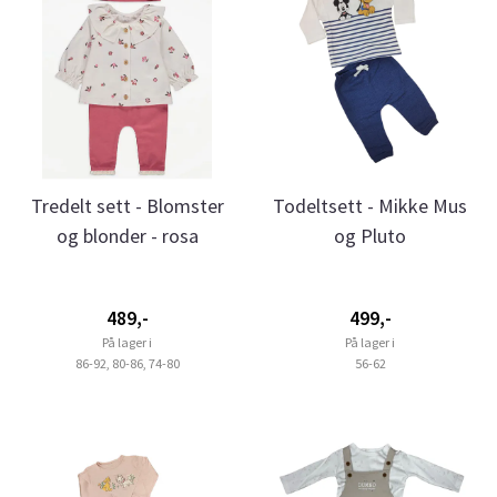
Tredelt sett - Blomster
Todeltsett - Mikke Mus
og blonder - rosa
og Pluto
489,-
499,-
På lager i
På lager i
86-92, 80-86, 74-80
56-62