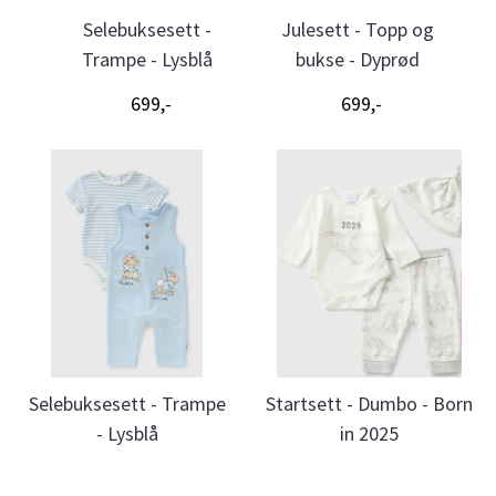
-
Selebuksesett -
Julesett - Topp og
K
-
Trampe - Lysblå
bukse - Dyprød
ne
699,-
699,-
Selebuksesett - Trampe
Startsett - Dumbo - Born
- Lysblå
in 2025