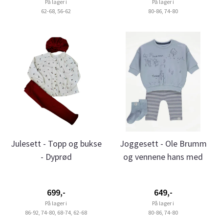
På lager i
På lager i
62-68, 56-62
80-86, 74-80
Julesett - Topp og bukse
Joggesett - Ole Brumm
- Dyprød
og vennene hans med
sokker ...
699,-
649,-
På lager i
På lager i
86-92, 74-80, 68-74, 62-68
80-86, 74-80