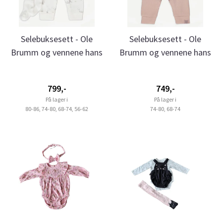
Selebuksesett - Ole
Selebuksesett - Ole
Brumm og vennene hans
Brumm og vennene hans
- Hvit
- Rosa ...
799,-
749,-
På lager i
På lager i
80-86, 74-80, 68-74, 56-62
74-80, 68-74