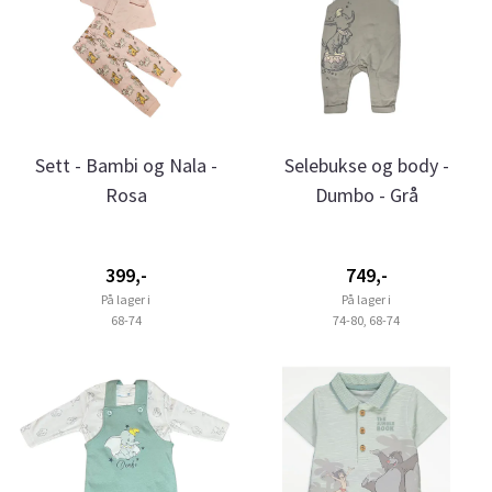
Sett - Bambi og Nala -
Selebukse og body -
Rosa
Dumbo - Grå
399,-
749,-
På lager i
På lager i
68-74
74-80, 68-74