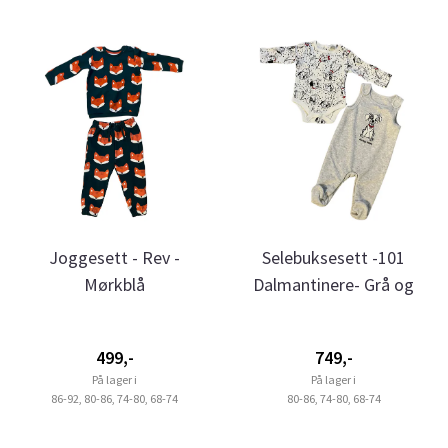
Joggesett - Rev -
Selebuksesett -101
Mørkblå
Dalmantinere- Grå og
Hvit
499,-
749,-
På lager i
På lager i
86-92, 80-86, 74-80, 68-74
80-86, 74-80, 68-74