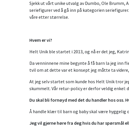
Sjekk ut vårt unike utvalg av Dumbo, Ole Brumm, Ar
seriefigurer ved å gå inn på kategorien seriefigure
våre etter størrelse.
Hvem er vi?
Helt Unik ble startet i 2013, og nå er det jeg, Katr
Da venninnene mine begynte å få barn la jeg inn fle
tvil om at dette var et konsept jeg måtte ta videre
At jeg selv startet som kunde hos Helt Unik tror je
skummelt. Vår retur-policy er derfor veldig enkel: 
Du skal bli fornøyd med det du handler hos oss. Hvi
Å handle klær til barn og baby skal være hyggelig og
Jeg vil gjerne høre fra deg hvis du har spørsmål e