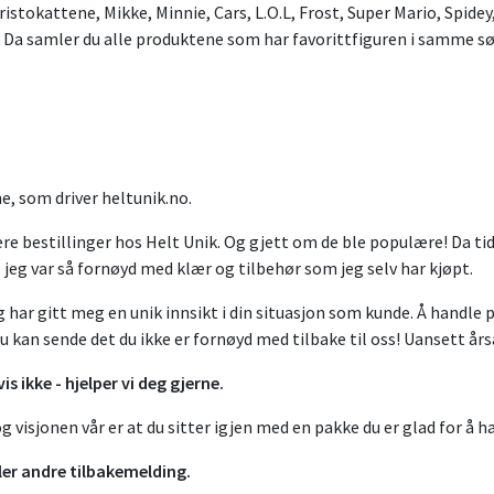
istokattene, Mikke, Minnie, Cars, L.O.L, Frost, Super Mario, Spide
r. Da samler du alle produktene som har favorittfiguren i samme sø
ine, som driver heltunik.no.
re bestillinger hos Helt Unik. Og gjett om de ble populære! Da tidli
, jeg var så fornøyd med klær og tilbehør som jeg selv har kjøpt.
g har gitt meg en unik innsikt i din situasjon som kunde. Å handle 
du kan sende det du ikke er fornøyd med tilbake til oss! Uansett års
s ikke - hjelper vi deg gjerne.
 visjonen vår er at du sitter igjen med en pakke du er glad for å ha
ller andre tilbakemelding.