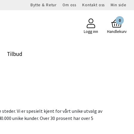
Bytte & Retur
Om oss
Kontakt oss
Min side
0
Logg inn
Handlekurv
Tilbud
teder. Vi er spesielt kjent for vårt unike utvalg av
r 40.000 unike kunder. Over 30 prosent har over 5