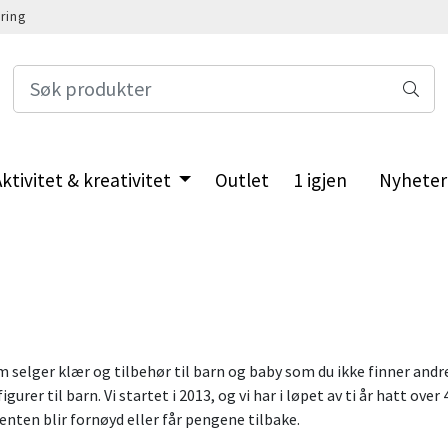
ring
ktivitet & kreativitet
Outlet
1 igjen
Nyheter
selger klær og tilbehør til barn og baby som du ikke finner andre s
urer til barn. Vi startet i 2013, og vi har i løpet av ti år hatt ove
 enten blir fornøyd eller får pengene tilbake.